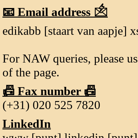
📧 Email address 🖄
edikabb [staart van aapje] x
For NAW queries, please use
of the page.
📠 Fax number 📠
(+31) 020 525 7820
LinkedIn
www [punt] linkedin [punt] 