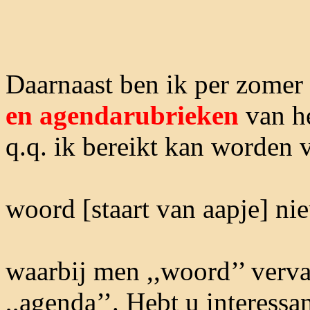
Daarnaast ben ik per zome
en agendarubrieken
van h
q.q. ik bereikt kan worden v
woord [staart van aapje] ni
waarbij men ,,woord’’ verva
,,agenda’’. Hebt u interess