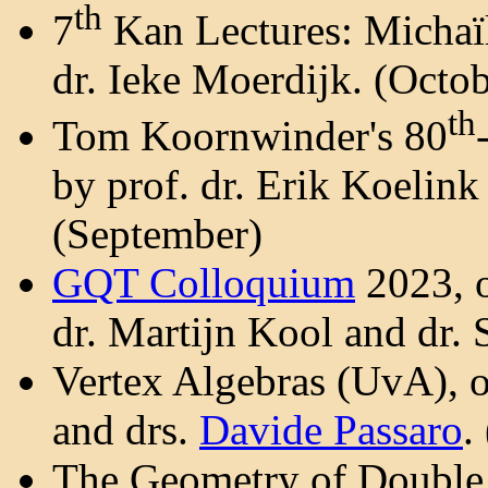
th
7
Kan Lectures: Michaïl
dr. Ieke Moerdijk. (Octob
th
Tom Koornwinder's 80
by prof. dr. Erik Koelink
(September)
GQT Colloquium
2023, o
dr. Martijn Kool and dr. 
Vertex Algebras (UvA), o
and drs.
Davide Passaro
.
The Geometry of Double 