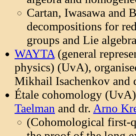
Cartan, Iwasawa and B
decompositions for red
groups and Lie algebr
WAYTA
(general represe
physics) (UvA), organise
Mikhail Isachenkov and 
Étale cohomology (UvA),
Taelman
and dr.
Arno Kr
(Cohomological first-q
the proof of the long 