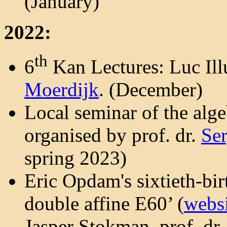
(January)
2022:
th
6
Kan Lectures: Luc Illu
Moerdijk
. (December)
Local seminar of the alg
organised by prof. dr.
Se
spring 2023)
Eric Opdam's sixtieth-bi
double affine E60’ (
websi
Jasper Stokman, prof. dr