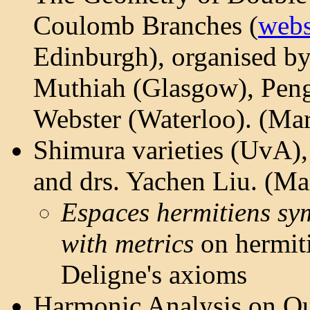
Coulomb Branches (
webs
Edinburgh), organised 
Muthiah (Glasgow), Peng
Webster (Waterloo). (Ma
Shimura varieties (UvA),
and drs. Yachen Liu. (
Espaces hermitiens sy
with metrics
on hermit
Deligne's axioms
Harmonic Analysis on Q