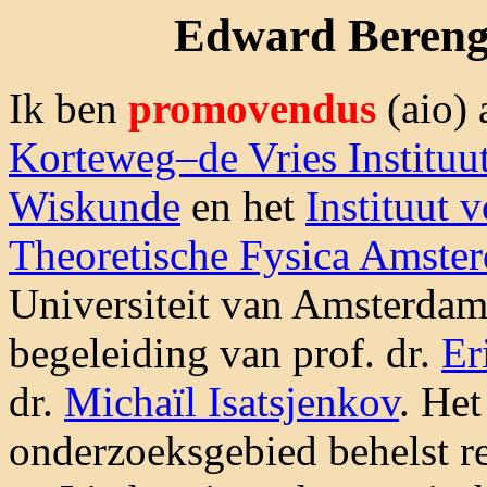
Edward Bereng
Ik ben
promovendus
(aio) 
Korteweg–de Vries Instituu
Wiskunde
en het
Instituut 
Theoretische Fysica Amste
Universiteit van Amsterdam
begeleiding van prof. dr.
Er
dr.
Michaïl Isatsjenkov
. Het
onderzoeksgebied behelst re