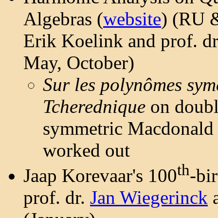
Algebras (
website
) (RU &
Erik Koelink and prof. d
May, October)
Sur les polynômes symé
Tcherednique
on doubl
symmetric Macdonald 
worked out
th
Jaap Korevaar's 100
-bi
prof. dr.
Jan Wiegerinck
a