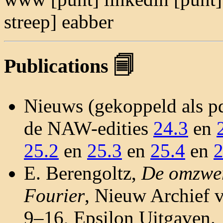
streep] eabber
Publications 🗐
Nieuws (gekoppeld als pd
de NAW-edities
24.3
en
25.2
en
25.3
en
25.4
en
2
E. Berengoltz,
De omzwe
Fourier
, Nieuw Archief 
9–16, Epsilon Uitgaven.