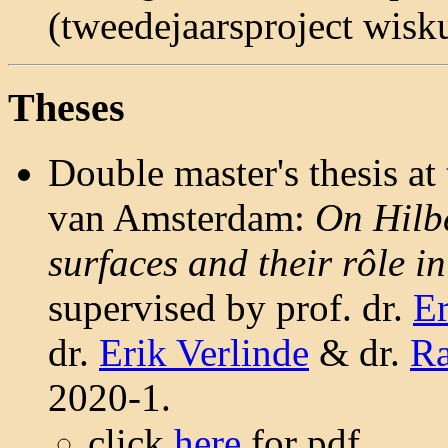
(tweedejaarsproject wisk
Theses
Double master's thesis at 
van Amsterdam:
On Hilb
surfaces and their rôle in
supervised by prof. dr.
E
dr.
Erik Verlinde
& dr.
Ra
2020-1.
click
here
for pdf