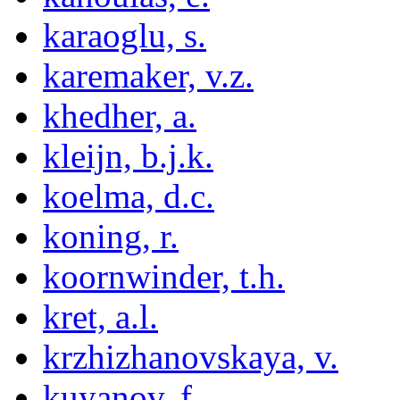
karaoglu, s.
karemaker, v.z.
khedher, a.
kleijn, b.j.k.
koelma, d.c.
koning, r.
koornwinder, t.h.
kret, a.l.
krzhizhanovskaya, v.
kuyanov, f.