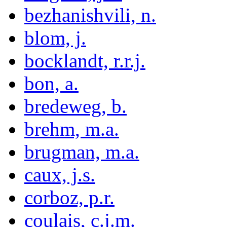
bezhanishvili, n.
blom, j.
bocklandt, r.r.j.
bon, a.
bredeweg, b.
brehm, m.a.
brugman, m.a.
caux, j.s.
corboz, p.r.
coulais, c.j.m.