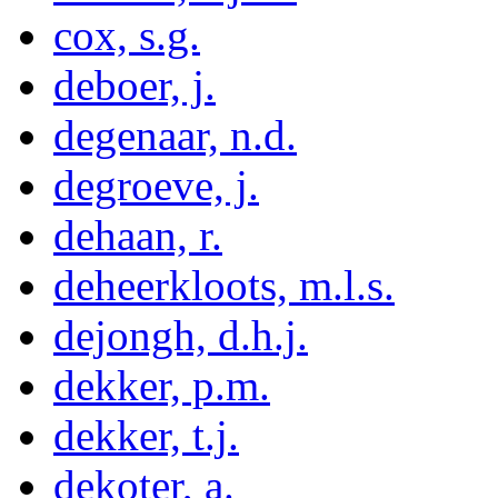
cox, s.g.
deboer, j.
degenaar, n.d.
degroeve, j.
dehaan, r.
deheerkloots, m.l.s.
dejongh, d.h.j.
dekker, p.m.
dekker, t.j.
dekoter, a.