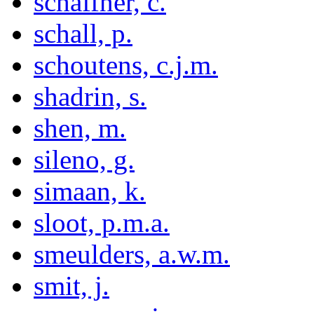
schaffner, c.
schall, p.
schoutens, c.j.m.
shadrin, s.
shen, m.
sileno, g.
simaan, k.
sloot, p.m.a.
smeulders, a.w.m.
smit, j.