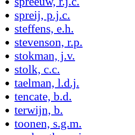
spreeuw, r.j.c.
spreij, p.j.c.
steffens, e.h.
stevenson, r.p.
stokman, j.v.
stolk, c.c.
taelman, l.d.j.
tencate, b.d.
terwijn, b.
toonen, s.g.m.