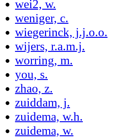
wei2, w.
weniger, c.
wiegerinck, j.j.o.o.
wijers, r.a.m.j.
worring, m.
you, s.
zhao, z.
zuiddam, j.
zuidema, w.h.
zuidema, w.