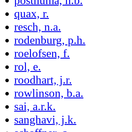
posthuma, h.b.
quax, r.
resch, n.a.
rodenburg, p.h.
roelofsen, f.
rol, e.
roodhart, j.r.
rowlinson, b.a.
sai, a.r.k.
sanghavi, j.k.