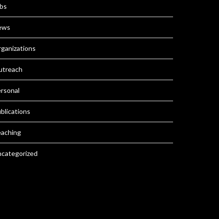
bs
ews
ganizations
utreach
rsonal
blications
aching
categorized