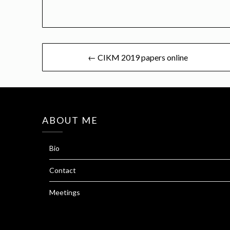
Post
← CIKM 2019 papers online
navigation
ABOUT ME
Bio
Contact
Meetings