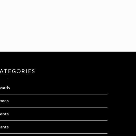
ATEGORIES
wards
emos
ents
ants